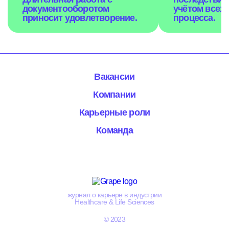
документооборотом
учётом всех 
приносит удовлетворение.
процесса.
Вакансии
Компании
Карьерные роли
Команда
журнал о карьере в индустрии
Healthcare & Life Sciences
© 2023