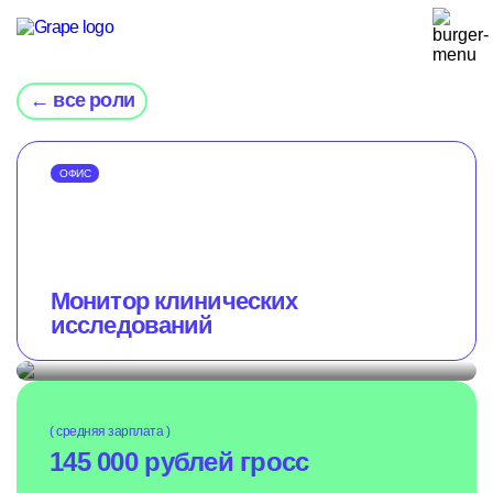
← все роли
ОФИС
Монитор клинических
исследований
( средняя зарплата )
145 000 рублей гросс